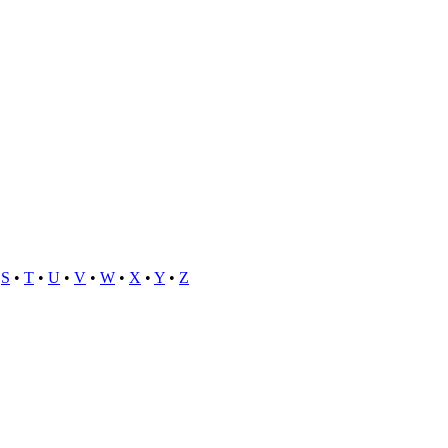
•
S
•
T
•
U
•
V
•
W
•
X
•
Y
•
Z