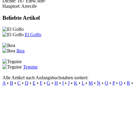
Dichte: 167 Einw./km²
Hauptort: Arrecife
Beliebte Artikel
El Golfo
Ikea
Teguise
Alle Artikel nach Anfangsbuchstaben sortiert:
A
•
B
•
C
•
D
•
E
•
F
•
G
•
H
•
I
•
J
•
K
•
L
•
M
•
N
•
O
•
P
•
Q
•
R