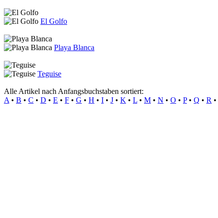
El Golfo
Playa Blanca
Teguise
Alle Artikel nach Anfangsbuchstaben sortiert:
A
•
B
•
C
•
D
•
E
•
F
•
G
•
H
•
I
•
J
•
K
•
L
•
M
•
N
•
O
•
P
•
Q
•
R