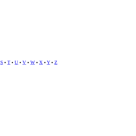
•
S
•
T
•
U
•
V
•
W
•
X
•
Y
•
Z