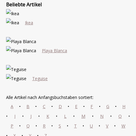
Beliebte Artikel
Ikea
Playa Blanca
Teguise
Alle Artikel nach Anfangsbuchstaben sortiert:
A
•
B
•
C
•
D
•
E
•
F
•
G
•
H
•
I
•
J
•
K
•
L
•
M
•
N
•
O
•
P
•
Q
•
R
•
S
•
T
•
U
•
V
•
W
•
X
•
Y
•
Z