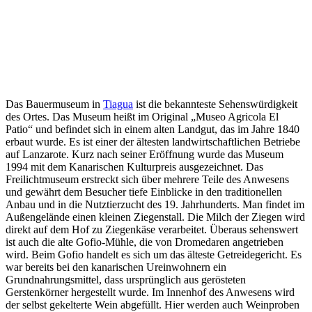
Das Bauermuseum in
Tiagua
ist die bekannteste Sehenswürdigkeit
des Ortes. Das Museum heißt im Original „Museo Agricola El
Patio“ und befindet sich in einem alten Landgut, das im Jahre 1840
erbaut wurde. Es ist einer der ältesten landwirtschaftlichen Betriebe
auf Lanzarote. Kurz nach seiner Eröffnung wurde das Museum
1994 mit dem Kanarischen Kulturpreis ausgezeichnet. Das
Freilichtmuseum erstreckt sich über mehrere Teile des Anwesens
und gewährt dem Besucher tiefe Einblicke in den traditionellen
Anbau und in die Nutztierzucht des 19. Jahrhunderts. Man findet im
Außengelände einen kleinen Ziegenstall. Die Milch der Ziegen wird
direkt auf dem Hof zu Ziegenkäse verarbeitet. Überaus sehenswert
ist auch die alte Gofio-Mühle, die von Dromedaren angetrieben
wird. Beim Gofio handelt es sich um das älteste Getreidegericht. Es
war bereits bei den kanarischen Ureinwohnern ein
Grundnahrungsmittel, dass ursprünglich aus gerösteten
Gerstenkörner hergestellt wurde. Im Innenhof des Anwesens wird
der selbst gekelterte Wein abgefüllt. Hier werden auch Weinproben